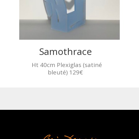
Samothrace
Ht 40cm Plexiglas (satiné
bleuté) 129€